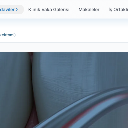
daviler
Klinik Vaka Galerisi
Makaleler
İş Ortakl
section is a surgical procedure performed to remove infecti
quality treatment in our modern facility equipped with the la
ikektomi)
Your condition is analyzed using our digital imaging syste
systems, and laser technologies are used in our clinic. Th
nt. Our expert team provides all the necessary support to m