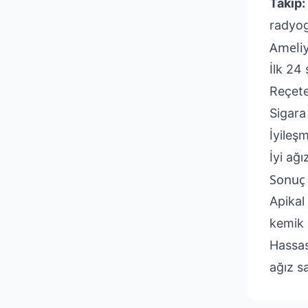
Takip:
radyog
Ameliy
İlk 24
Reçete 
Sigara
İyileş
İyi ağı
Sonuç
Apikal
kemik 
Hassas
ağız sa