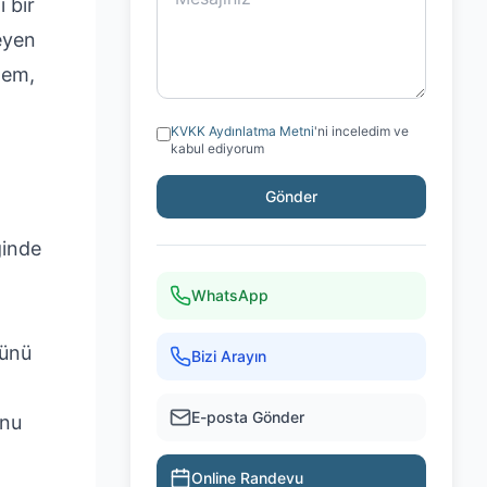
 bir
meyen
lem,
KVKK Aydınlatma Metni
'ni inceledim ve
kabul ediyorum
Gönder
ğinde
WhatsApp
rünü
Bizi Arayın
E-posta Gönder
onu
Online Randevu