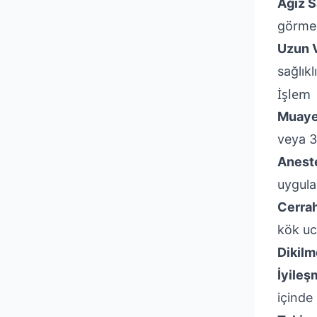
Ağız S
görmes
Uzun V
sağlıklı
İşlem
Muayen
veya 3
Aneste
uygula
Cerra
kök ucu
Dikilm
İyile
içinde 