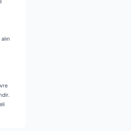
e
 alın
evre
dir.
li