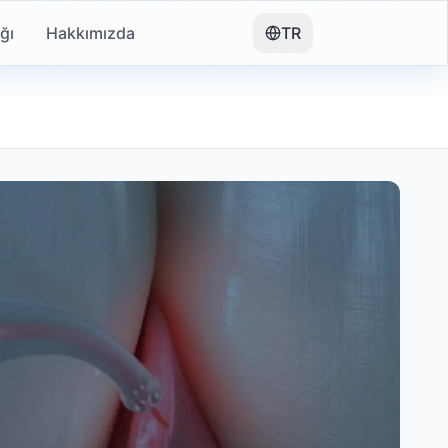
ığı
Hakkımızda
TR
ons, cysts, or lesions located at the tip (apex) of a tooth
test technologies, with our specialized dentists. Patient sat
ms and a personalized treatment plan is prepared for you. 
ese technologies enable faster, more comfortable, and more
aintain the success of your treatment in the long term.