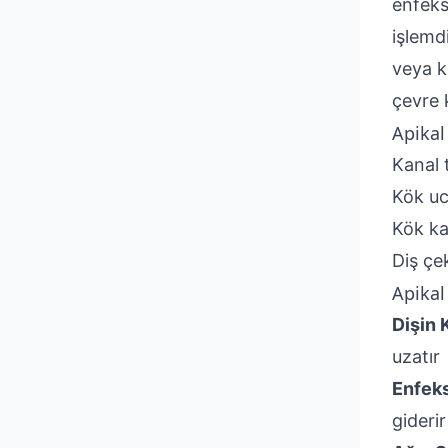
enfeks
işlemd
veya k
çevre 
Apikal
Kanal 
Kök uc
Kök ka
Diş çe
Apikal
Dişin 
uzatır
Enfeks
giderir