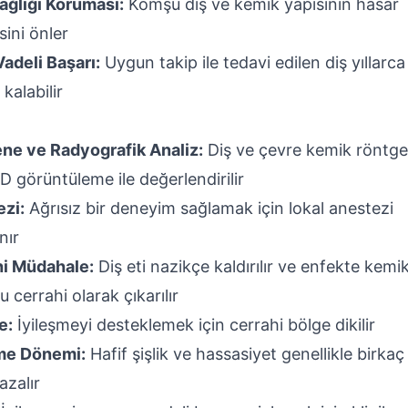
ağlığı Koruması:
Komşu diş ve kemik yapısının hasar
ini önler
adeli Başarı:
Uygun takip ile tedavi edilen diş yıllarca
 kalabilir
e ve Radyografik Analiz:
Diş ve çevre kemik röntg
D görüntüleme ile değerlendirilir
zi:
Ağrısız bir deneyim sağlamak için lokal anestezi
nır
hi Müdahale:
Diş eti nazikçe kaldırılır ve enfekte kemik
 cerrahi olarak çıkarılır
e:
İyileşmeyi desteklemek için cerrahi bölge dikilir
şme Dönemi:
Hafif şişlik ve hassasiyet genellikle birka
azalır