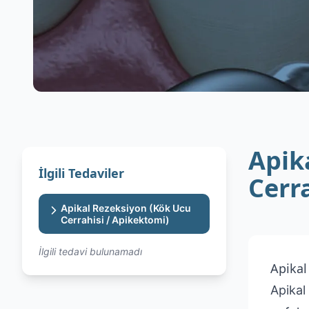
Apik
İlgili Tedaviler
Cerr
Apikal Rezeksiyon (Kök Ucu
Cerrahisi / Apikektomi)
İlgili tedavi bulunamadı
Apikal
Apikal