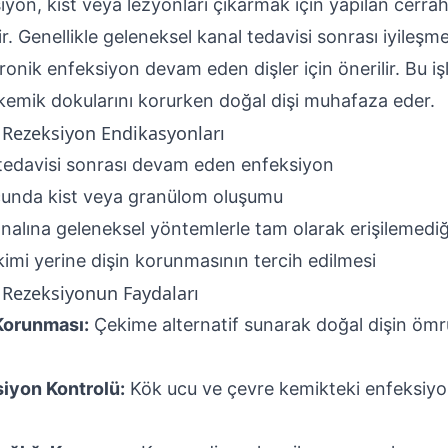
iyon, kist veya lezyonları çıkarmak için yapılan cerrahi
ir. Genellikle geleneksel kanal tedavisi sonrası iyileş
ronik enfeksiyon devam eden dişler için önerilir. Bu iş
kemik dokularını korurken doğal dişi muhafaza eder.
 Rezeksiyon Endikasyonları
tedavisi sonrası devam eden enfeksiyon
unda kist veya granülom oluşumu
nalına geleneksel yöntemlerle tam olarak erişilemedi
kimi yerine dişin korunmasının tercih edilmesi
 Rezeksiyonun Faydaları
Korunması:
Çekime alternatif sunarak doğal dişin öm
iyon Kontrolü:
Kök ucu ve çevre kemikteki enfeksiy