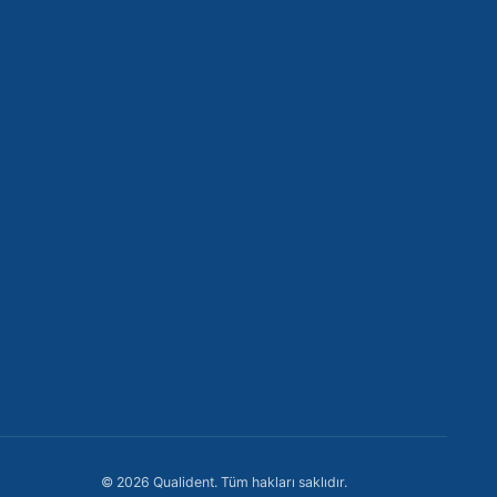
İstanbul, Türkiye
+90 212 302 92 19
+90 552 822 92 19
info@qualident.com
Pzt-Cmt: 09:00 - 19:00
→
🇹🇷 +90
©
2026
Qualident.
Tüm hakları saklıdır.