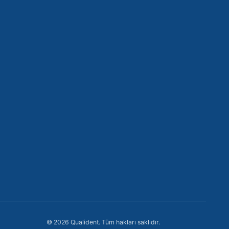
İstanbul, Türkiye
+90 212 302 92 19
+90 552 822 92 19
info@qualident.com
Pzt-Cmt: 09:00 - 19:00
→
🇹🇷 +90
©
2026
Qualident.
Tüm hakları saklıdır.