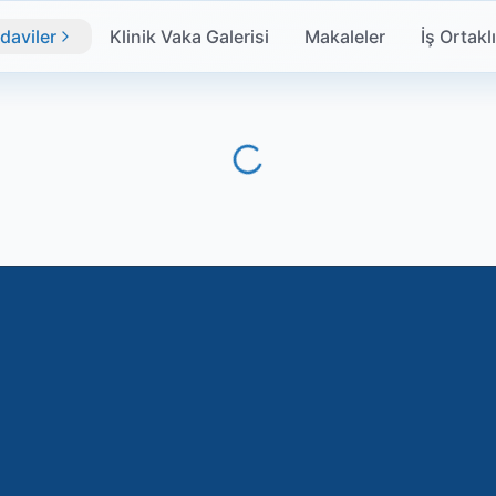
daviler
Klinik Vaka Galerisi
Makaleler
İş Ortakl
İstanbul, Türkiye
+90 212 302 92 19