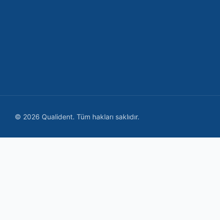
si
+90 552 822 92 19
info@qualident.com
Pzt-Cmt: 09:00 - 19:00
©
2026
Qualident.
Tüm hakları saklıdır.