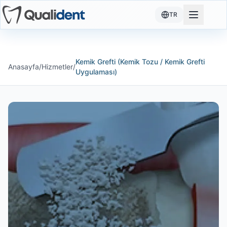
Kemik Grefti (Kemik Tozu / Kemik Grefti Uygulaması)
TR
Kemik Grefti (Kemik Tozu / Kemik Grefti Uygulaması) Kemik 
Neden Qualident'i Seçmelisiniz
Qualident Diş Kliniği olarak, en son teknolojilerle donatılm
Tedavi Süreci
Kemik Grefti (Kemik Tozu / Kemik Grefti
Tedavi sürecimiz detaylı muayene ile başlar. Dijital görünt
Anasayfa
/
Hizmetler
/
Uygulaması)
Modern Teknoloji
Kliniğimizde 3D dental tomografi, dijital ağız içi tarayıcı, 
Tedavi Sonrası Bakım
Tedavi sonrası düzenli kontroller ve bakım hizmetleri sunu