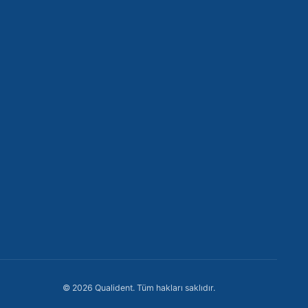
İstanbul, Türkiye
+90 212 302 92 19
+90 552 822 92 19
info@qualident.com
Pzt-Cmt: 09:00 - 19:00
→
🇹🇷 +90
©
2026
Qualident.
Tüm hakları saklıdır.